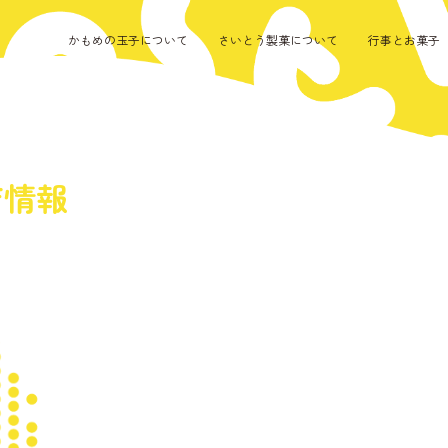
かもめの玉子について
さいとう製菓について
行事とお菓子
店情報