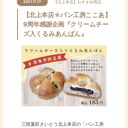
ン
【北上本店】
おすすめ商品
2021.11.17
テ
【北上本店☆パン工房ここあ】
ン
ツ
9周年感謝企画『クリームチー
へ
ズ入くるみあんぱん』
ス
キ
ッ
プ
三陸菓匠さいとう北上本店の「パン工房