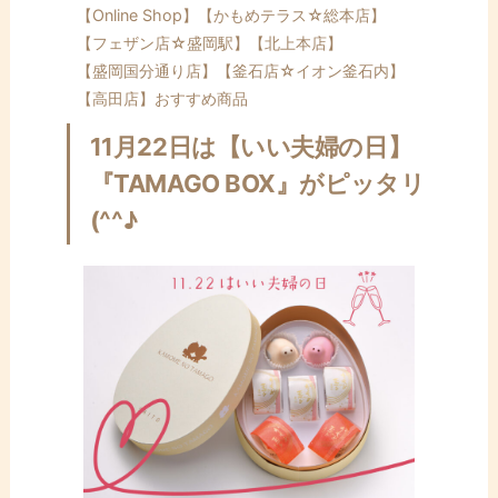
【Online Shop】
【かもめテラス☆総本店】
【フェザン店☆盛岡駅】
【北上本店】
【盛岡国分通り店】
【釜石店☆イオン釜石内】
【高田店】
おすすめ商品
11月22日は【いい夫婦の日】
『TAMAGO BOX』がピッタリ
(^^♪