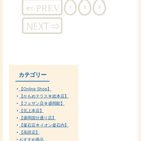
投
稿
1
2
3
ナ
ビ
ゲ
ー
シ
ョ
ン
カテゴリー
【Online Shop】
【かもめテラス☆総本店】
【フェザン店☆盛岡駅】
【北上本店】
【盛岡国分通り店】
【釜石店☆イオン釜石内】
【高田店】
おすすめ商品