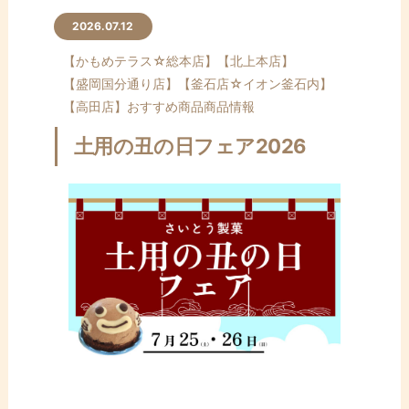
2026.07.12
【かもめテラス☆総本店】
【北上本店】
【盛岡国分通り店】
【釜石店☆イオン釜石内】
【高田店】
おすすめ商品
商品情報
土用の丑の日フェア2026