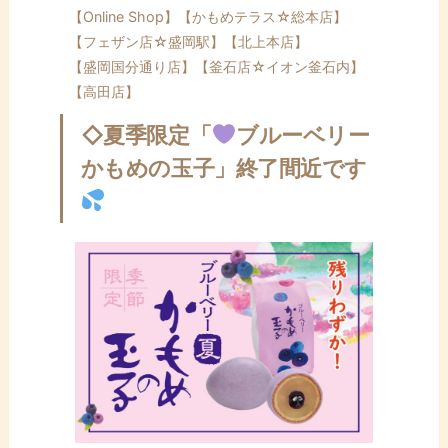
【Online Shop】
【かもめテラス☆総本店】
【フェザン店☆盛岡駅】
【北上本店】
【盛岡国分通り店】
【釜石店☆イオン釜石内】
【高田店】
◇夏季限定「
ブルーベリー
かもめの玉子」終了間近です