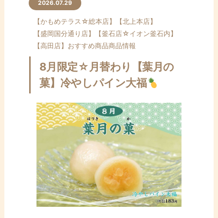
ン
2026.07.29
テ
【かもめテラス☆総本店】
【北上本店】
ン
【盛岡国分通り店】
【釜石店☆イオン釜石内】
ツ
【高田店】
おすすめ商品
商品情報
へ
ス
8月限定☆月替わり【葉月の
キ
菓】冷やしパイン大福
ッ
プ