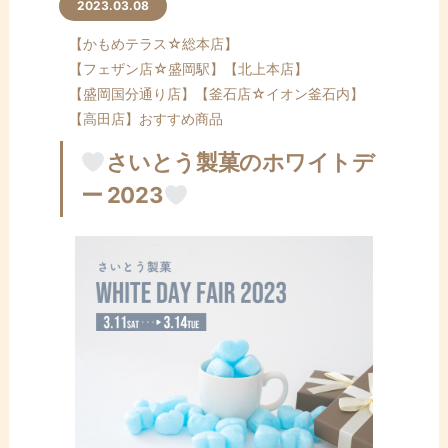
ン
2023.03.08
テ
【かもめテラス☆総本店】
ン
【フェザン店☆盛岡駅】
【北上本店】
ツ
【盛岡国分通り店】
【釜石店☆イオン釜石内】
へ
【高田店】
おすすめ商品
ス
キ
さいとう製菓のホワイトデ
ッ
ー 2023
プ