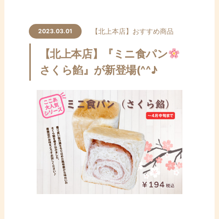
【北上本店】
おすすめ商品
2023.03.01
【北上本店】『ミニ食パン
さくら餡』が新登場(^^♪