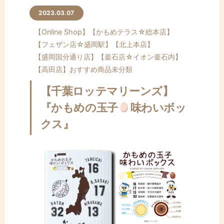
2023.03.07
【Online Shop】
【かもめテラス☆総本店】
【フェザン店☆盛岡駅】
【北上本店】
【盛岡国分通り店】
【釜石店☆イオン釜石内】
【高田店】
おすすめ商品
未分類
【千葉ロッテマリーンズ】
『かもめの玉子
味わいボッ
クス』