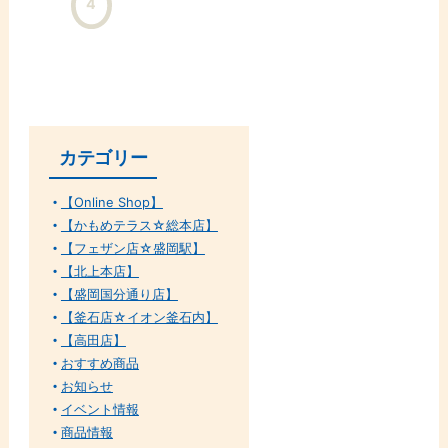
4
ー
シ
ョ
ン
カテゴリー
【Online Shop】
【かもめテラス☆総本店】
【フェザン店☆盛岡駅】
【北上本店】
【盛岡国分通り店】
【釜石店☆イオン釜石内】
【高田店】
おすすめ商品
お知らせ
イベント情報
商品情報