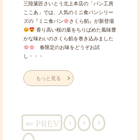
三陸菓匠さいとう北上本店の「パン工房
ここあ」では、人気のミニ食パンシリー
ズの『ミニ食パン
さくら餡』が新登場
香り高い桜の葉をちりばめた風味豊
かな味わいのさくら餡を巻き込みました
春限定のお味をどうぞお試
し・・・
もっと見る
投
稿
1
2
3
ナ
ビ
ゲ