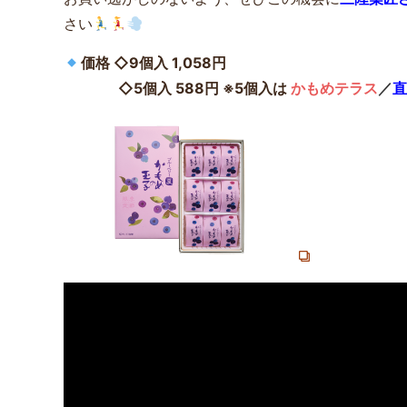
さい
価格 ◇9個入 1,058円
◇5個入 588円 ※5個入は
かもめテラス
／