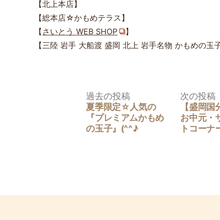
【北上本店】
【総本店☆かもめテラス】
【
さいとう WEB SHOP
】
【三陸 岩手 大船渡 盛岡 北上 岩手名物 かもめの
投
過
過去の投稿
次の投稿
稿
去
夏季限定☆人気の
【盛岡国
ナ
の
『プレミアムかもめ
お中元・
ビ
投
の玉子』(^^♪
トコーナ
ゲ
稿:
ー
シ
ョ
ン