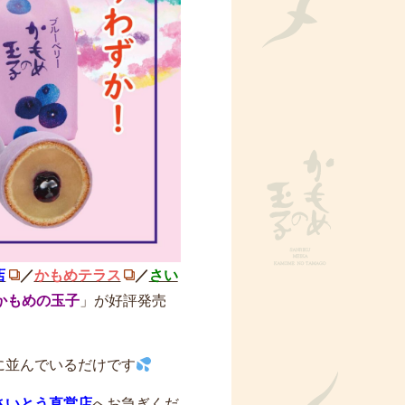
店
／
かもめテラス
／
さい
かもめの玉子
」が好評発売
に並んでいるだけです
さいとう直営店
へお急ぎくだ