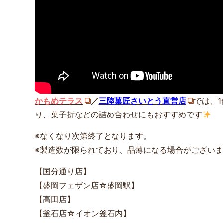
かもめテラス
／
三陸菓匠さいとう直営店
では、
り、菓子折などの詰め合わせにもおすすめです
※なくなり次第終了となります。
※製造数が限られており、品薄になる場合がござい
【国分通り店】
【盛岡フェザン店☆盛岡駅】
【高田店】
【釜石店☆イオン釜石内】