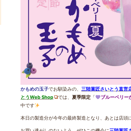
かもめの玉子
でお馴染みの、
三陸菓匠さいとう直営
とうWeb Shop
では、
夏季限定
「
ブルーベリー
中です
本日の製造分が今年の最終製造となり、あとは店頭
お買い逃がしのないよう、ぜひこの機会に
三陸菓匠