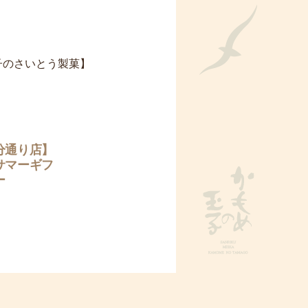
玉子のさいとう製菓】
次
の
分通り店】
投
サマーギフ
稿:
ー