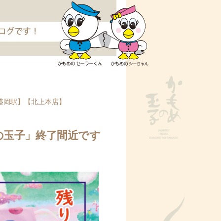
コ
ン
盛岡駅】
【北上本店】
テ
ン
ツ
の玉子」終了間近です
へ
ス
キ
ッ
プ