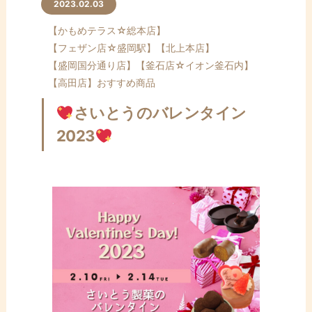
ン
2023.02.03
テ
【かもめテラス☆総本店】
ン
【フェザン店☆盛岡駅】
【北上本店】
ツ
【盛岡国分通り店】
【釜石店☆イオン釜石内】
へ
【高田店】
おすすめ商品
ス
キ
さいとうのバレンタイン
ッ
2023
プ