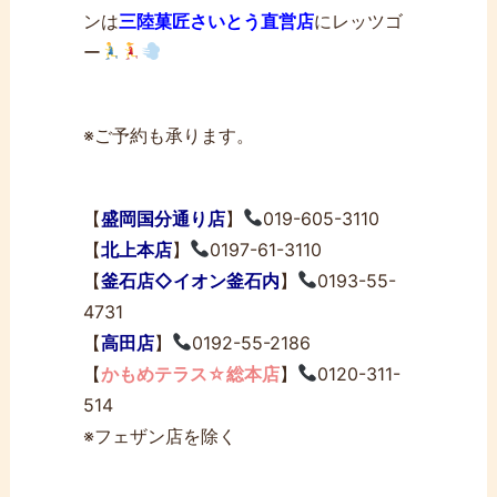
ンは
三陸菓匠さいとう直営店
にレッツゴ
ー
※ご予約も承ります。
【
盛岡国分通り店
】
019-605-3110
【
北上本店
】
0197-61-3110
【
釜石店◇イオン釜石内
】
0193-55-
4731
【
高田店
】
0192-55-2186
【
かもめテラス☆総本店
】
0120-311-
514
※フェザン店を除く