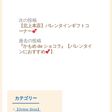
投
次
次の投稿
稿
の
【北上本店】バレンタインギフトコ
ナ
投
ーナー
ビ
稿:
ゲ
過
過去の投稿
ー
去
『かもめ de ショコラ』【バレンタイ
シ
の
ンにおすすめ
】
ョ
投
ン
稿:
カテゴリー
【Online Shop】