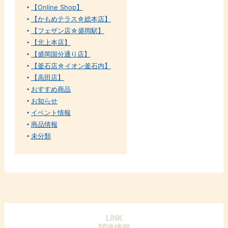
【Online Shop】
【かもめテラス☆総本店】
【フェザン店☆盛岡駅】
【北上本店】
【盛岡国分通り店】
【釜石店☆イオン釜石内】
【高田店】
おすすめ商品
お知らせ
イベント情報
商品情報
未分類
LINK
関連情報