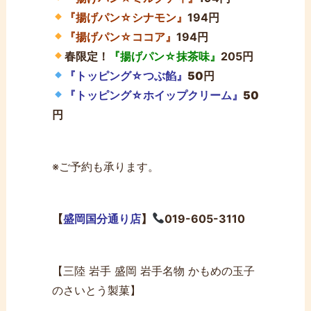
『揚げパン☆シナモン』
194円
『揚げパン☆ココア』
194円
春限定！
『揚げパン☆抹茶味』
205円
『トッピング☆つぶ餡』
50円
『トッピング☆ホイップクリーム』
50
円
※ご予約も承ります。
【
盛岡国分通り店
】
019-605-3110
【三陸 岩手 盛岡 岩手名物 かもめの玉子
のさいとう製菓】