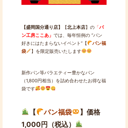
【盛岡国分通り店】
【
北上本店
】の
「
パ
ン工房ここあ」
では、毎年恒例の “パン
好きにはたまらないイベント”【
パン福
袋
】を限定販売いたします
新作パン等バラエティー豊かなパン
（1,800円相当）を詰め合わせたお得な福
袋です
【
パン福袋
】価格
1,000円（税込）