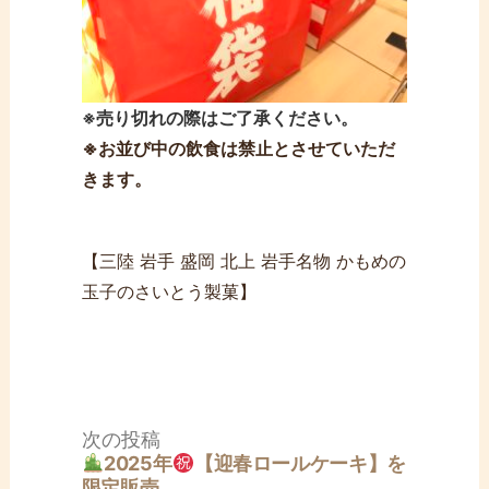
※売り切れの際はご了承ください。
※お並び中の飲食は禁止とさせていただ
きます。
【三陸 岩手 盛岡 北上 岩手名物 かもめの
玉子のさいとう製菓】
投
次
次の投稿
稿
の
2025年
【迎春ロールケーキ】を
ナ
投
限定販売