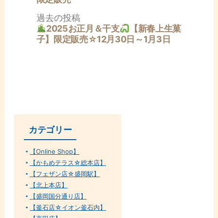
ビ
稿:
ゲ
過
過去の投稿
ー
去
2025お正月＆干支
【新春上生菓
シ
の
子】限定販売☆12月30日～1月3日
ョ
投
ン
稿:
カテゴリー
【Online Shop】
【かもめテラス☆総本店】
【フェザン店☆盛岡駅】
【北上本店】
【盛岡国分通り店】
【釜石店☆イオン釜石内】