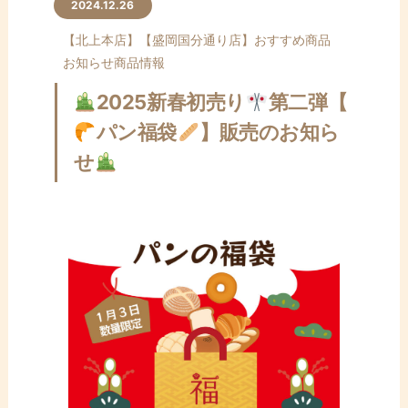
ン
2024.12.26
テ
【北上本店】
【盛岡国分通り店】
おすすめ商品
ン
お知らせ
商品情報
ツ
へ
2025新春初売り
第二弾【
ス
パン福袋
】販売のお知ら
キ
ッ
せ
プ