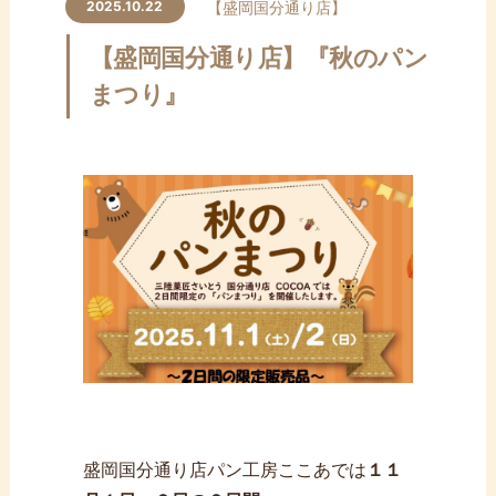
ン
【盛岡国分通り店】
2025.10.22
テ
【盛岡国分通り店】『秋のパン
ン
ツ
まつり』
へ
ス
キ
ッ
プ
盛岡国分通り店パン工房ここあでは
１１