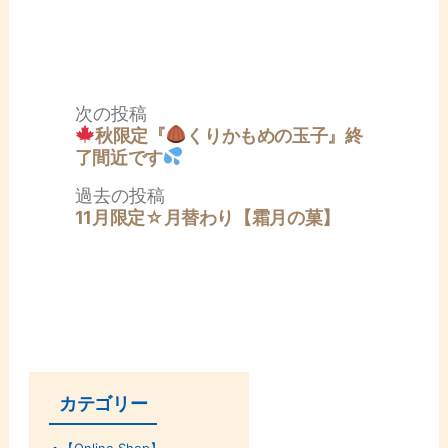
投
次
次の投稿
稿
の
秋限定『
くりかもめの玉子』終
ナ
投
了間近です
ビ
稿:
ゲ
過
過去の投稿
ー
去
11月限定☆月替わり【霜月の菓】
シ
の
ョ
投
ン
稿:
カテゴリー
【Online Shop】