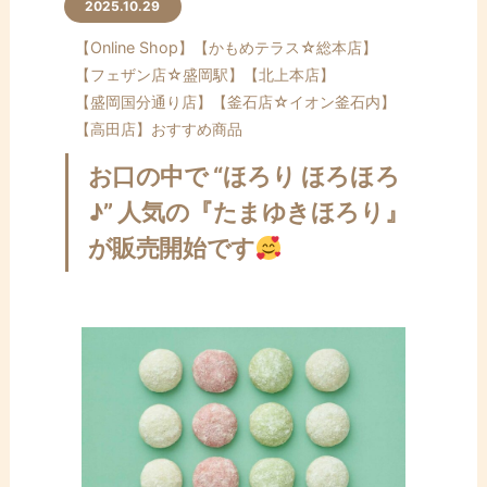
ン
2025.10.29
テ
【Online Shop】
【かもめテラス☆総本店】
ン
【フェザン店☆盛岡駅】
【北上本店】
ツ
【盛岡国分通り店】
【釜石店☆イオン釜石内】
へ
【高田店】
おすすめ商品
ス
キ
お口の中で “ほろり ほろほろ
ッ
♪” 人気の『たまゆきほろり』
プ
が販売開始です