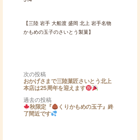
【三陸 岩手 大船渡 盛岡 北上 岩手名物
かもめの玉子のさいとう製菓】
投
次
次の投稿
稿
の
おかげさまで三陸菓匠さいとう北上
ナ
投
本店は25周年を迎えます
ビ
稿:
ゲ
過
過去の投稿
ー
去
秋限定『
くりかもめの玉子』終
シ
の
了間近です
ョ
投
ン
稿: