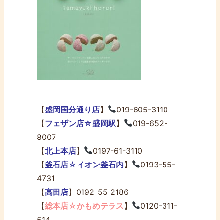
【
盛岡国分通り店
】
019-605-3110
【
フェザン店☆盛岡駅
】
019-652-
8007
【
北上本店
】
0197-61-3110
【
釜石店☆イオン釜石内
】
0193-55-
4731
【
高田店
】0192-55-2186
【
総本店☆かもめテラス
】
0120-311-
514