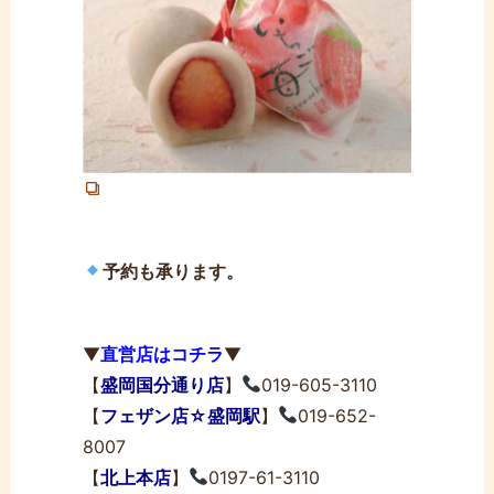
予約も承ります。
▼
直営店はコチラ
▼
【
盛岡国分通り店
】
019-605-3110
【
フェザン店☆盛岡駅
】
019-652-
8007
【
北上本店
】
0197-61-3110