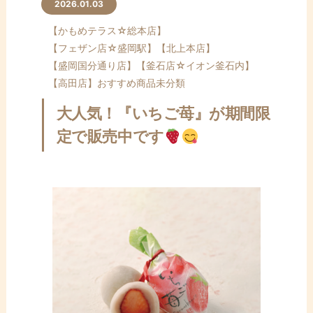
ン
2026.01.03
テ
【かもめテラス☆総本店】
ン
【フェザン店☆盛岡駅】
【北上本店】
ツ
【盛岡国分通り店】
【釜石店☆イオン釜石内】
へ
【高田店】
おすすめ商品
未分類
ス
キ
大人気！『いちご苺』が期間限
ッ
定で販売中です
プ