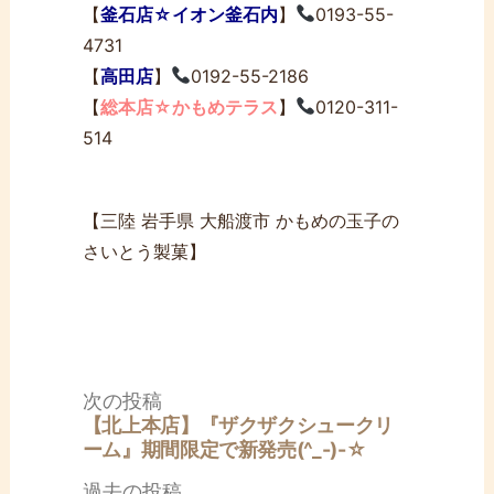
【
釜石店☆イオン釜石内
】
0193-55-
4731
【
高田店
】
0192-55-2186
【
総本店☆かもめテラス
】
0120-311-
514
【三陸 岩手県 大船渡市 かもめの玉子の
さいとう製菓】
投
次
次の投稿
稿
の
【北上本店】『ザクザクシュークリ
ナ
投
ーム』期間限定で新発売(^_-)-☆
ビ
稿:
ゲ
過
過去の投稿