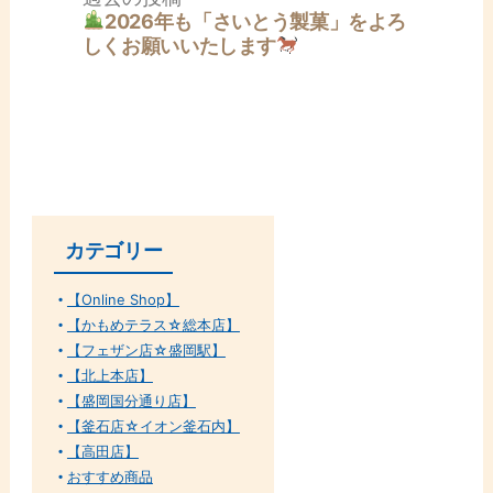
ー
去
2026年も「さいとう製菓」をよろ
シ
の
しくお願いいたします
ョ
投
ン
稿:
カテゴリー
【Online Shop】
【かもめテラス☆総本店】
【フェザン店☆盛岡駅】
【北上本店】
【盛岡国分通り店】
【釜石店☆イオン釜石内】
【高田店】
おすすめ商品