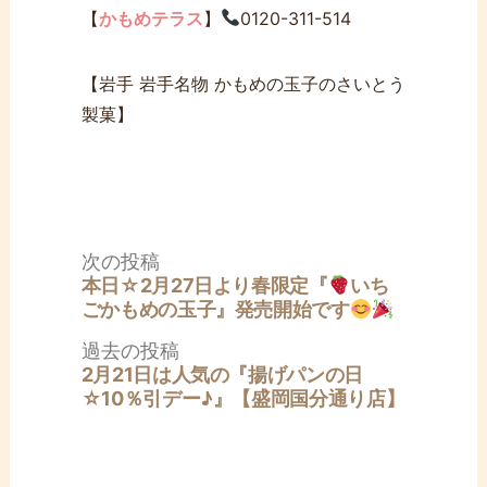
【
かもめテラス
】
0120-311-514
【岩手 岩手名物 かもめの玉子のさいとう
製菓】
投
次
次の投稿
稿
の
本日☆2月27日より春限定『
いち
ナ
投
ごかもめの玉子』発売開始です
ビ
稿:
ゲ
過
過去の投稿
ー
去
2月21日は人気の『揚げパンの日
シ
の
☆10％引デー♪』【盛岡国分通り店】
ョ
投
ン
稿: