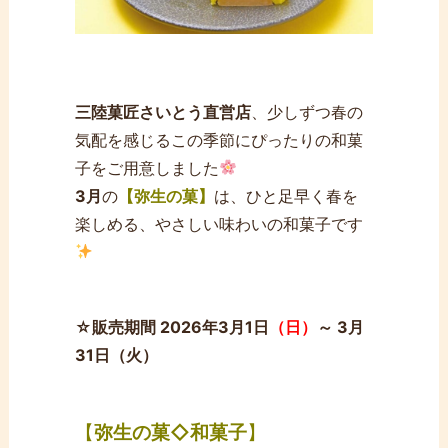
三陸菓匠さいとう直営店
、少しずつ春の
気配を感じるこの季節にぴったりの和菓
子をご用意しました
3月
の
【弥生の菓】
は、ひと足早く春を
楽しめる、やさしい味わいの和菓子です
☆販売期間 2026年3月1日
（日）
～ 3月
31日（火）
【
弥生の菓
◇和菓子
】