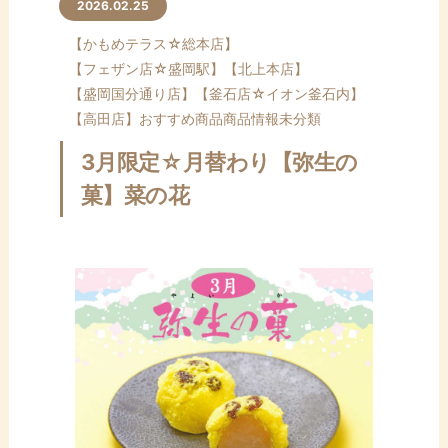
ン
2026.02.25
テ
【かもめテラス☆総本店】
ン
【フェザン店☆盛岡駅】
【北上本店】
ツ
【盛岡国分通り店】
【釜石店☆イオン釜石内】
へ
【高田店】
おすすめ商品
商品情報
未分類
ス
キ
3月限定☆月替わり【弥生の
ッ
菓】菜の花
プ