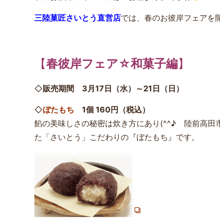
三陸菓匠さいとう直営店
では、春のお彼岸フェアを
【
春彼岸フェア☆和菓子編
】
◇
販売期間 3月17日（水）～21日（日）
◇
ぼたもち
1個 160円（税込）
餡の美味しさの秘密は炊き方にあり(^^♪ 陸前高
た「さいとう」こだわりの『ぼたもち』です。