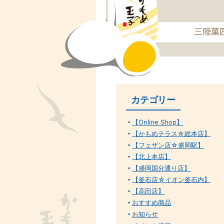
カテゴリー
【Online Shop】
【かもめテラス☆総本店】
【フェザン店☆盛岡駅】
【北上本店】
【盛岡国分通り店】
【釜石店☆イオン釜石内】
【高田店】
おすすめ商品
お知らせ