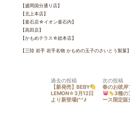
【盛岡国分通り店】
【北上本店】
【釜石店☆イオン釜石内】
【高田店】
【かもめテラス☆総本店】
【三陸 岩手 岩手名物 かもめの玉子のさいとう製菓
投
過
次
過去の投稿
次の投稿
稿
去
の
【新発売】BEBY
春のお彼岸
ナ
の
投
LEMON☆3月12日
3種の
ビ
投
稿:
より新登場(^^♪
ース限定販売
ゲ
稿:
ー
シ
ョ
ン