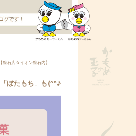
コ
ン
【釜石店☆イオン釜石内】
テ
ン
ツ
ぼたもち」も(^^♪
へ
ス
キ
ッ
プ