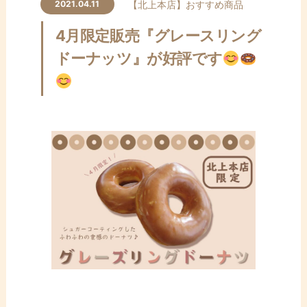
ン
【北上本店】
おすすめ商品
2021.04.11
テ
4月限定販売『グレースリング
ン
ツ
ドーナッツ』が好評です
へ
ス
キ
ッ
プ