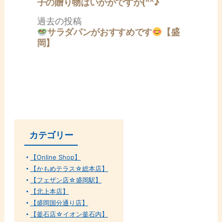
稿:
子の贈り物はいかがですか(^^♪
ゲ
ー
過
過去の投稿
シ
去
サラダパンがおすすめです
【盛
ョ
の
岡】
ン
投
稿:
カテゴリー
【Online Shop】
【かもめテラス☆総本店】
【フェザン店☆盛岡駅】
【北上本店】
【盛岡国分通り店】
【釜石店☆イオン釜石内】