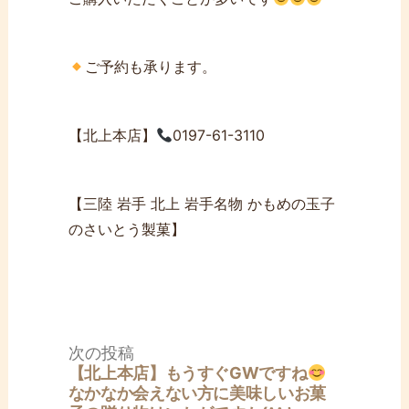
ご予約も承ります。
【北上本店】
0197-61-3110
【三陸 岩手 北上 岩手名物 かもめの玉子
のさいとう製菓】
投
次
次の投稿
稿
の
【北上本店】もうすぐGWですね
ナ
投
なかなか会えない方に美味しいお菓
ビ