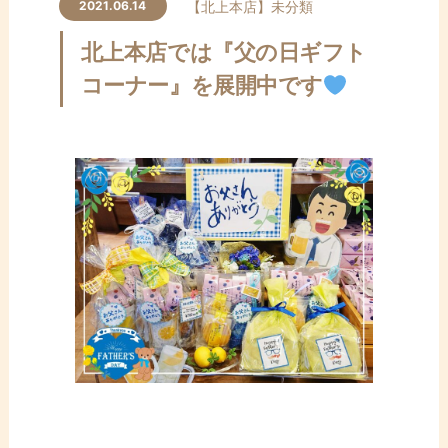
ン
【北上本店】
未分類
2021.06.14
テ
北上本店では『父の日ギフト
ン
ツ
コーナー』を展開中です
へ
ス
キ
ッ
プ