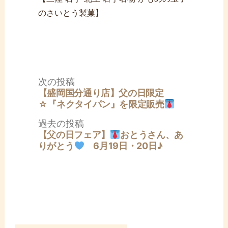
のさいとう製菓】
投
次
次の投稿
稿
の
【盛岡国分通り店】父の日限定
ナ
投
☆『ネクタイパン』を限定販売
ビ
稿:
ゲ
過
過去の投稿
ー
去
【父の日フェア】
おとうさん、あ
シ
の
りがとう
6月19日・20日♪
ョ
投
ン
稿: